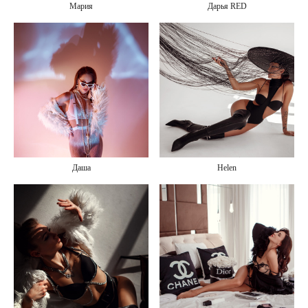
Мария
Дарья RED
Даша
Helen