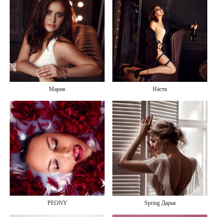
Мария
Настя
PEONY
Spring Дарья