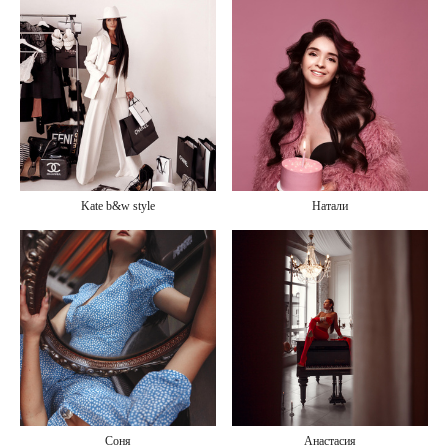
Kate b&w style
Натали
Соня
Анастасия