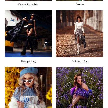
Мария & граffити
Татьяна
Kate parking
Autumn Юля