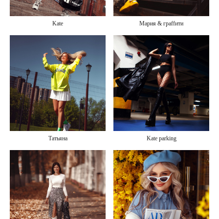
Kate
Мария & граffити
Татьяна
Kate parking